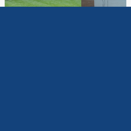
Slide 4 of 4.
Was einst als kleine Gruppe begann, ist heute weit
mehr als nur eine Musikkapelle – wir sind eine
Gemeinschaft, vereint durch Musik, Leidenschaft und
gelebte Tradition.